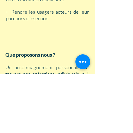
- Rendre les usagers acteurs de leur
parcours d’insertion
Que proposons nous ?
Un accompagnement personnalisé à
travers des entretiens individuels, qui
permet de construire en continu le
parcours d’insertion. Formalisé
notamment dans le Contrat
d’Engagements Réciproques.
Des ateliers et activités collectives :
Nouvelles Technologies d'Information
et de Communication, projet
professionnel, coaching, forums pour